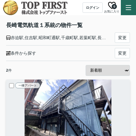
0
ログイン
お気に入り
長崎電気軌道１系統の物件一覧
赤迫駅,住吉駅,昭和町通駅,千歳町駅,若葉町駅,長崎大学駅,岩屋橋駅,浦上車庫駅,大橋駅,平和公園駅,原爆資料館駅,大学病院駅,浦上駅,茂里町駅,スタジアムシティノース駅,スタジアムシティサウス駅,八千代町駅,長崎駅,五島町駅,大波止駅,出島駅,新地中華街駅,西浜町駅,浜町アーケード駅,観光通駅,思案橋駅,崇福寺駅
変更
条件から探す
変更
2
件
一棟アパート