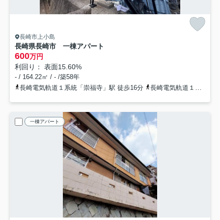
長崎市上小島
長崎県長崎市 一棟アパート
600
万円
利回り： 表面15.60%
- / 164.22㎡ / - /築58年
長崎電気軌道１系統「崇福寺」駅 徒歩16分
長崎電気軌道１系統「思案橋」駅 徒歩22分
一棟アパート