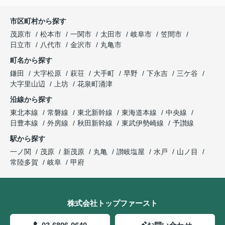
市区町村から探す
茂原市
松本市
一関市
太田市
岐阜市
笠間市
日立市
八代市
金沢市
丸亀市
町名から探す
鎌田
大字松原
萩荘
大手町
早野
下永吉
三ケ谷
大字里山辺
上坊
花泉町涌津
沿線から探す
東北本線
常磐線
東北新幹線
東海道本線
中央線
日豊本線
外房線
秋田新幹線
東武伊勢崎線
予讃線
駅から探す
一ノ関
茂原
新茂原
丸亀
讃岐塩屋
水戸
山ノ目
常陸多賀
岐阜
甲府
株式会社トップファースト