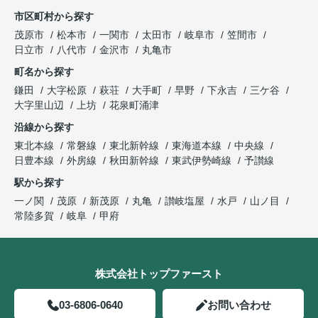
市区町村から探す
茂原市
松本市
一関市
太田市
岐阜市
笠間市
日立市
八代市
金沢市
丸亀市
町名から探す
鎌田
大字松原
萩荘
大手町
早野
下永吉
三ケ谷
大字里山辺
上坊
花泉町涌津
沿線から探す
東北本線
常磐線
東北新幹線
東海道本線
中央線
日豊本線
外房線
秋田新幹線
東武伊勢崎線
予讃線
駅から探す
一ノ関
茂原
新茂原
丸亀
讃岐塩屋
水戸
山ノ目
常陸多賀
岐阜
甲府
株式会社トップファースト
03-6806-0640
お問い合わせ