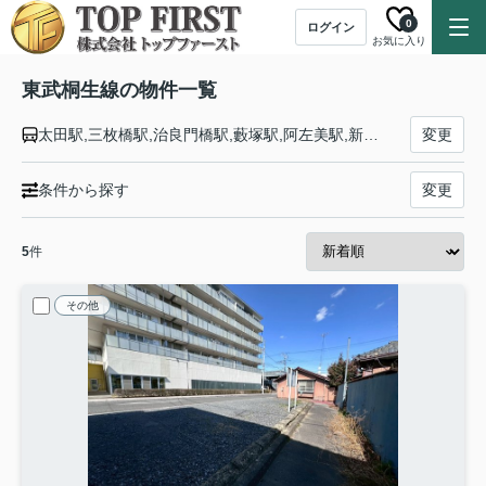
0
ログイン
お気に入り
東武桐生線の物件一覧
太田駅,三枚橋駅,治良門橋駅,藪塚駅,阿左美駅,新桐生駅,相老駅,赤城駅
変更
条件から探す
変更
5
件
その他