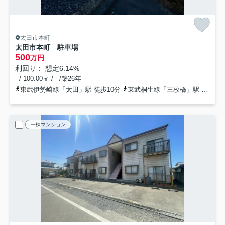
太田市本町
太田市本町 駐車場
500
万円
利回り： 想定6.14%
- / 100.00㎡ / - /築26年
東武伊勢崎線「太田」駅 徒歩10分
東武桐生線「三枚橋」駅 徒歩39分
一棟マンション