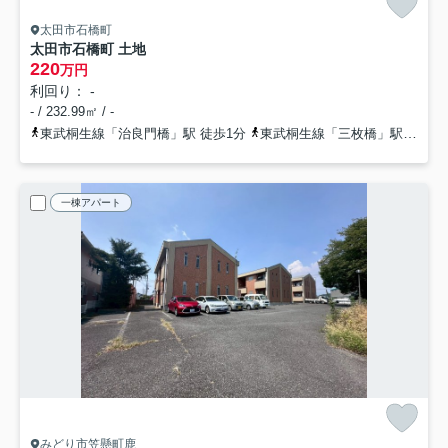
太田市石橋町
太田市石橋町 土地
220
万円
利回り： -
- / 232.99㎡ / -
東武桐生線「治良門橋」駅 徒歩1分
東武桐生線「三枚橋」駅 徒歩31分
一棟アパート
みどり市笠懸町鹿