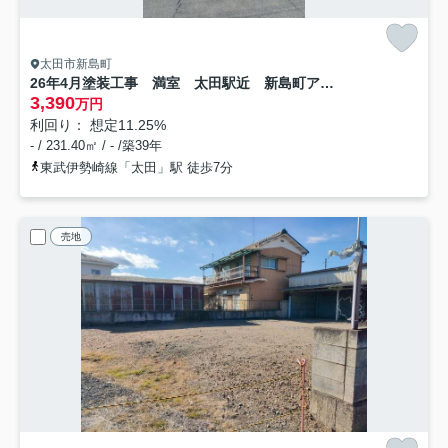
太田市新島町
26年4月塗装工事 満室 太田駅近 新島町アパート
3,390
万円
利回り： 想定11.25%
- / 231.40㎡ / - /築39年
東武伊勢崎線「太田」駅 徒歩7分
売地