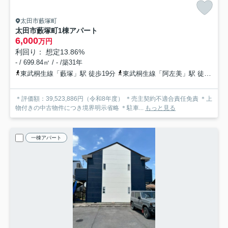
太田市藪塚町
太田市藪塚町1棟アパート
6,000
万円
利回り： 想定13.86%
- / 699.84㎡ / - /築31年
東武桐生線「藪塚」駅 徒歩19分
東武桐生線「阿左美」駅 徒歩45分
＊評価額：39,523,886円（令和8年度） ＊売主契約不適合責任免責 ＊上
物付きの中古物件につき境界明示省略 ＊駐車...
もっと見る
一棟アパート