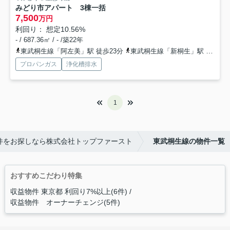
みどり市アパート 3棟一括
7,500
万円
利回り： 想定10.56%
- / 687.36㎡ / - /築22年
東武桐生線「阿左美」駅 徒歩23分
東武桐生線「新桐生」駅 徒歩42分
プロパンガス
浄化槽排水
1
件をお探しなら株式会社トップファースト
東武桐生線の物件一覧
おすすめこだわり特集
収益物件 東京都 利回り7%以上(6件)
収益物件 オーナーチェンジ(5件)