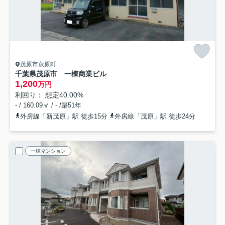
茂原市萩原町
千葉県茂原市 一棟商業ビル
1,200
万円
利回り： 想定40.00%
- / 160.09㎡ / - /築51年
外房線「新茂原」駅 徒歩15分
外房線「茂原」駅 徒歩24分
一棟マンション