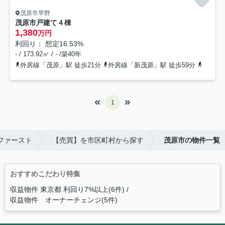
茂原市早野
茂原市戸建て４棟
1,380
万円
利回り： 想定16.53%
- / 173.92㎡ / - /築40年
外房線「茂原」駅 徒歩21分
外房線「新茂原」駅 徒歩59分
外房線
1
ファースト
【売買】を市区町村から探す
茂原市の物件一覧
おすすめこだわり特集
収益物件 東京都 利回り7%以上(6件)
収益物件 オーナーチェンジ(5件)