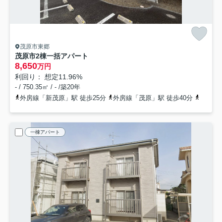
茂原市東郷
茂原市2棟一括アパート
8,650
万円
利回り： 想定11.96%
- / 750.35㎡ / - /築20年
外房線「新茂原」駅 徒歩25分
外房線「茂原」駅 徒歩40分
外房線
一棟アパート