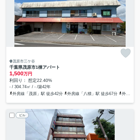
茂原市三ケ谷
千葉県茂原市1棟アパート
1,500
万円
利回り： 想定22.40%
- / 304.74㎡ / - /築42年
外房線「茂原」駅 徒歩42分
外房線「八積」駅 徒歩67分
外房線「新茂原」駅 徒歩77分
ビル