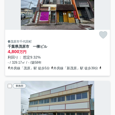
茂原市千代田町
千葉県茂原市 一棟ビル
4,800
万円
利回り： 想定9.32%
- / 329.17㎡ / - /築58年
外房線「茂原」駅 徒歩5分
外房線「新茂原」駅 徒歩39分
外房線「
事務所