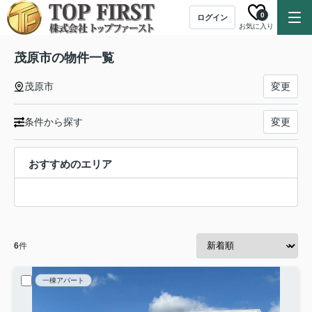
0
ログイン
お気に入り
茂原市の物件一覧
茂原市
変更
条件から探す
変更
おすすめのエリア
6
件
一棟アパート