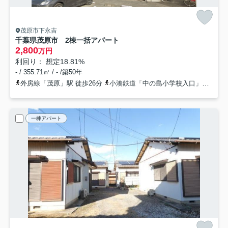
茂原市下永吉
千葉県茂原市 2棟一括アパート
2,800
万円
利回り： 想定18.81%
- / 355.71㎡ / - /築50年
外房線「茂原」駅 徒歩26分
小湊鉄道「中の島小学校入口」バス停下車 徒歩7分
一棟アパート