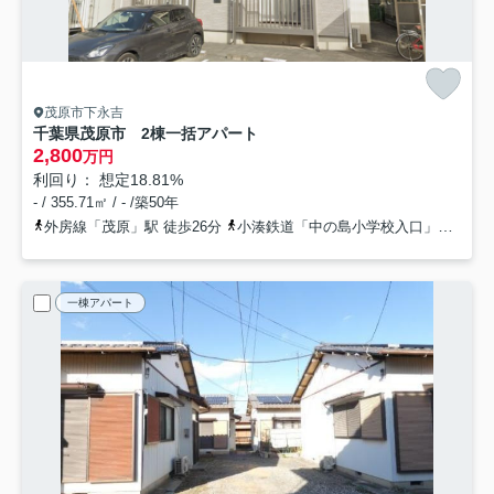
茂原市下永吉
千葉県茂原市 2棟一括アパート
2,800
万円
利回り： 想定18.81%
- / 355.71㎡ / - /築50年
外房線「茂原」駅 徒歩26分
小湊鉄道「中の島小学校入口」バス停下車 徒歩7分
一棟アパート