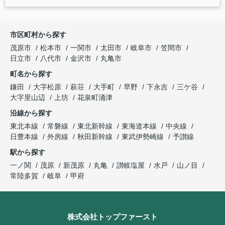
市区町村から探す
茂原市
松本市
一関市
太田市
岐阜市
笠間市
日立市
八代市
金沢市
丸亀市
町名から探す
鎌田
大字松原
萩荘
大手町
早野
下永吉
三ケ谷
大字里山辺
上坊
花泉町涌津
沿線から探す
東北本線
常磐線
東北新幹線
東海道本線
中央線
日豊本線
外房線
秋田新幹線
東武伊勢崎線
予讃線
駅から探す
一ノ関
茂原
新茂原
丸亀
讃岐塩屋
水戸
山ノ目
常陸多賀
岐阜
甲府
株式会社トップファースト