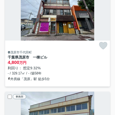
茂原市千代田町
千葉県茂原市 一棟ビル
4,800
万円
利回り： 想定9.32%
- / 329.17㎡ / - /築58年
外房線「茂原」駅 徒歩5分
事務所