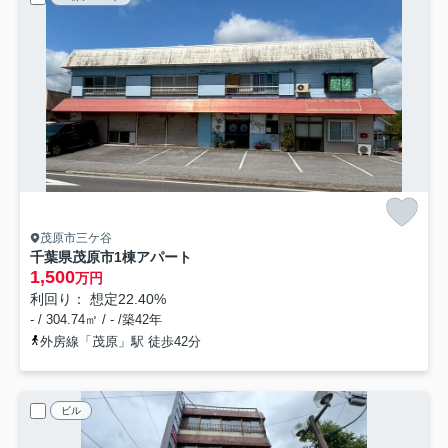
茂原市三ケ谷
千葉県茂原市1棟アパート
1,500
万円
利回り： 想定22.40%
- / 304.74㎡ / - /築42年
外房線「茂原」駅 徒歩42分
ビル