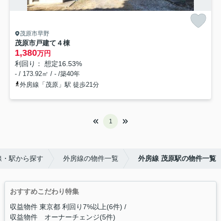
茂原市早野
茂原市戸建て４棟
1,380
万円
利回り： 想定16.53%
- / 173.92㎡ / - /築40年
外房線「茂原」駅 徒歩21分
1
線・駅から探す
外房線の物件一覧
外房線 茂原駅の物件一覧
おすすめこだわり特集
収益物件 東京都 利回り7%以上(6件)
収益物件 オーナーチェンジ(5件)