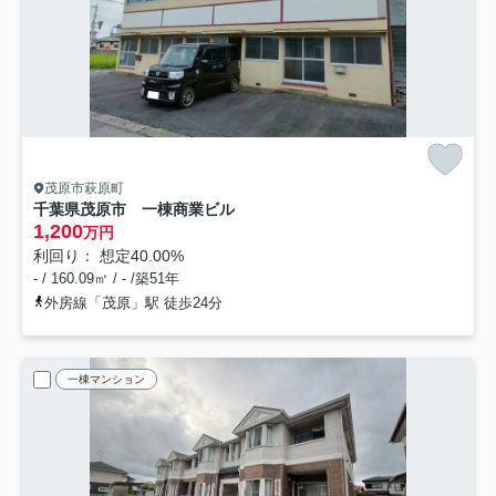
茂原市萩原町
千葉県茂原市 一棟商業ビル
1,200
万円
利回り： 想定40.00%
- / 160.09㎡ / - /築51年
外房線「茂原」駅 徒歩24分
一棟マンション