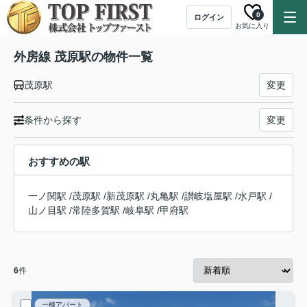
0
ログイン
お気に入り
外房線 茂原駅の物件一覧
茂原駅
変更
条件から探す
変更
おすすめの駅
一ノ関駅
/
茂原駅
/
新茂原駅
/
丸亀駅
/
讃岐塩屋駅
/
水戸駅
/
山ノ目駅
/
常陸多賀駅
/
岐阜駅
/
甲府駅
6
件
一棟アパート