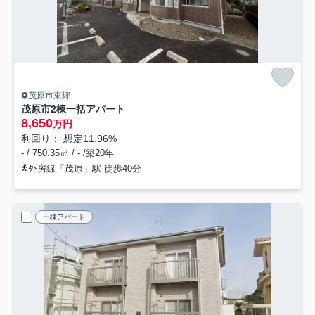
茂原市東郷
茂原市2棟一括アパート
8,650
万円
利回り： 想定11.96%
- / 750.35㎡ / - /築20年
外房線「茂原」駅 徒歩40分
一棟アパート