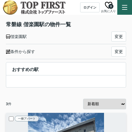
0
ログイン
お気に入り
常磐線 偕楽園駅の物件一覧
偕楽園駅
変更
条件から探す
変更
おすすめの駅
3
件
一棟アパート