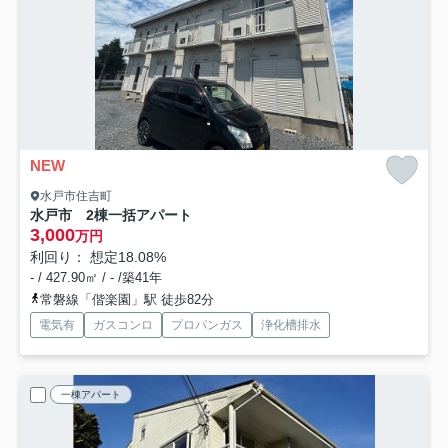
NEW
水戸市住吉町
水戸市 2棟一括アパート
3,000
万円
利回り： 想定18.08%
- / 427.90㎡ / - /築41年
常磐線「偕楽園」駅 徒歩82分
電気有
ガスコンロ
プロパンガス
浄化槽排水
一棟アパート