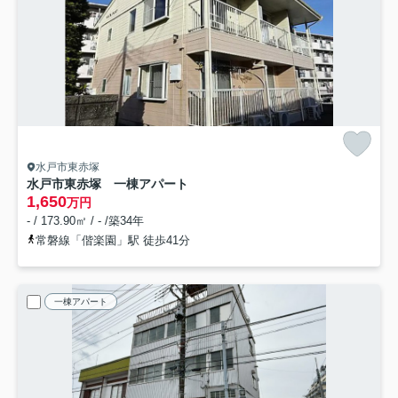
水戸市東赤塚
水戸市東赤塚 一棟アパート
1,650
万円
- / 173.90㎡ / - /築34年
常磐線「偕楽園」駅 徒歩41分
一棟アパート