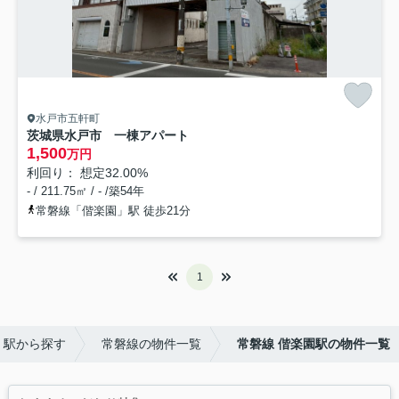
水戸市五軒町
茨城県水戸市 一棟アパート
1,500
万円
利回り： 想定32.00%
- / 211.75㎡ / - /築54年
常磐線「偕楽園」駅 徒歩21分
1
・駅から探す
常磐線の物件一覧
常磐線 偕楽園駅の物件一覧