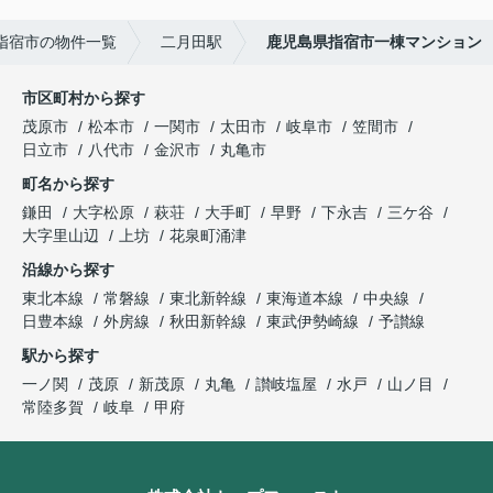
指宿市の物件一覧
二月田駅
鹿児島県指宿市一棟マンション
市区町村から探す
茂原市
松本市
一関市
太田市
岐阜市
笠間市
日立市
八代市
金沢市
丸亀市
町名から探す
鎌田
大字松原
萩荘
大手町
早野
下永吉
三ケ谷
大字里山辺
上坊
花泉町涌津
沿線から探す
東北本線
常磐線
東北新幹線
東海道本線
中央線
日豊本線
外房線
秋田新幹線
東武伊勢崎線
予讃線
駅から探す
一ノ関
茂原
新茂原
丸亀
讃岐塩屋
水戸
山ノ目
常陸多賀
岐阜
甲府