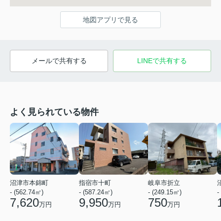
地図アプリで見る
メールで共有する
LINEで共有する
よく見られている物件
沼津市本錦町
指宿市十町
岐阜市折立
- (562.74㎡)
- (587.24㎡)
- (249.15㎡)
-
7,620
9,950
750
万円
万円
万円