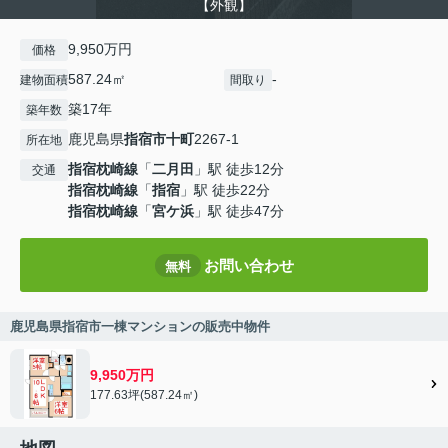
【外観】
9,950万円
価格
587.24㎡
-
建物面積
間取り
築17年
築年数
鹿児島県
指宿市
十町
2267-1
所在地
指宿枕崎線
「
二月田
」駅 徒歩12分
交通
指宿枕崎線
「
指宿
」駅 徒歩22分
指宿枕崎線
「
宮ケ浜
」駅 徒歩47分
お問い合わせ
無料
鹿児島県指宿市一棟マンションの販売中物件
9,950万円
177.63坪(587.24㎡)