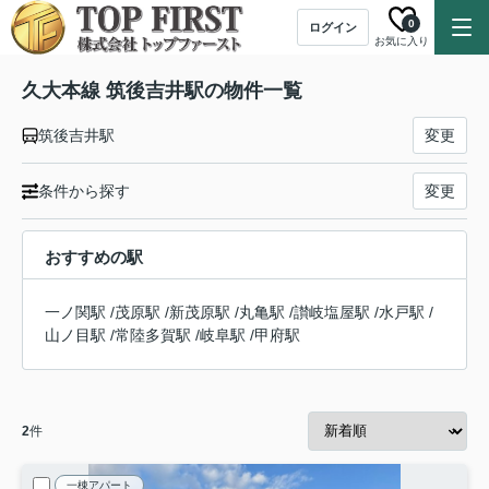
0
ログイン
お気に入り
久大本線 筑後吉井駅の物件一覧
筑後吉井駅
変更
条件から探す
変更
おすすめの駅
一ノ関駅
/
茂原駅
/
新茂原駅
/
丸亀駅
/
讃岐塩屋駅
/
水戸駅
/
山ノ目駅
/
常陸多賀駅
/
岐阜駅
/
甲府駅
2
件
一棟アパート