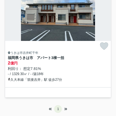
うきは市吉井町千年
福岡県うきは市 アパート3棟一括
2
億円
利回り： 想定7.81%
- / 1329.30㎡ / - /築18年
久大本線「筑後吉井」駅 徒歩27分
1