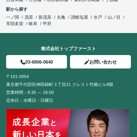
駅から探す
一ノ関
茂原
新茂原
丸亀
讃岐塩屋
水戸
山ノ目
常陸多賀
岐阜
甲府
株式会社トップファースト
03-6806-0640
お問い合わせ
〒101-0054
東京都千代田区神田錦町３丁目21 クレスト竹橋ビル8階
営業時間：
8:30 ～ 18:00
定休日：
水曜日・日曜日