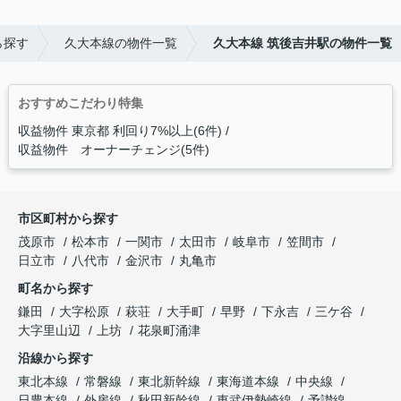
ら探す
久大本線の物件一覧
久大本線 筑後吉井駅の物件一覧
おすすめこだわり特集
収益物件 東京都 利回り7%以上(6件)
収益物件 オーナーチェンジ(5件)
市区町村から探す
茂原市
松本市
一関市
太田市
岐阜市
笠間市
日立市
八代市
金沢市
丸亀市
町名から探す
鎌田
大字松原
萩荘
大手町
早野
下永吉
三ケ谷
大字里山辺
上坊
花泉町涌津
沿線から探す
東北本線
常磐線
東北新幹線
東海道本線
中央線
日豊本線
外房線
秋田新幹線
東武伊勢崎線
予讃線