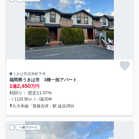
うきは市吉井町千年
福岡県うきは市 3棟一括アパート
1
2,450
億
万円
利回り： 想定11.07%
- / 1120.95㎡ / - /築20年
久大本線「筑後吉井」駅 徒歩28分
一棟アパート