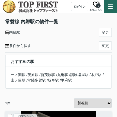
0
ログイン
お気に入り
常磐線 内郷駅の物件一覧
内郷駅
変更
条件から探す
変更
おすすめの駅
一ノ関駅
/
茂原駅
/
新茂原駅
/
丸亀駅
/
讃岐塩屋駅
/
水戸駅
/
山ノ目駅
/
常陸多賀駅
/
岐阜駅
/
甲府駅
1
件
一棟マンション