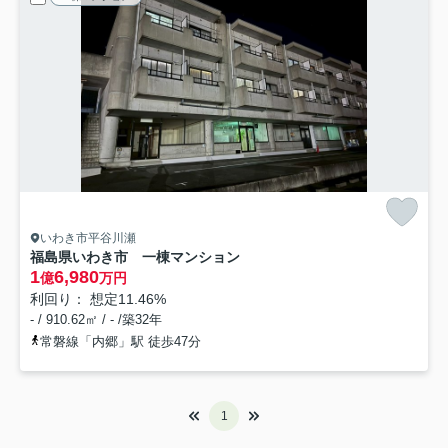
いわき市平谷川瀬
福島県いわき市 一棟マンション
1
6,980
億
万円
利回り： 想定11.46%
- / 910.62㎡ / - /築32年
常磐線「内郷」駅 徒歩47分
1