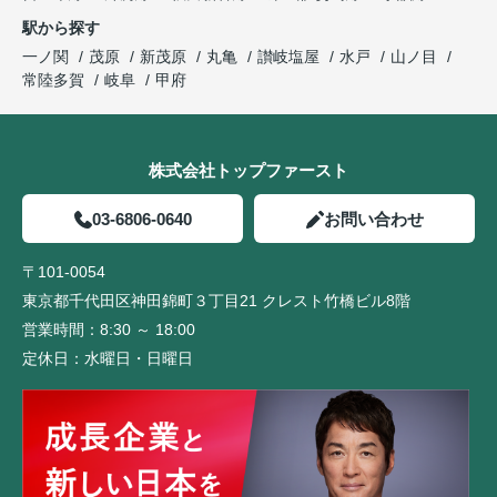
駅から探す
一ノ関
茂原
新茂原
丸亀
讃岐塩屋
水戸
山ノ目
常陸多賀
岐阜
甲府
株式会社トップファースト
03-6806-0640
お問い合わせ
〒101-0054
東京都千代田区神田錦町３丁目21 クレスト竹橋ビル8階
営業時間：
8:30 ～ 18:00
定休日：
水曜日・日曜日