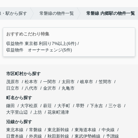
線・駅から探す
常磐線の物件一覧
常磐線 内郷駅の物件一覧
おすすめこだわり特集
収益物件 東京都 利回り7%以上(6件)
収益物件 オーナーチェンジ(5件)
市区町村から探す
茂原市
松本市
一関市
太田市
岐阜市
笠間市
日立市
八代市
金沢市
丸亀市
町名から探す
鎌田
大字松原
萩荘
大手町
早野
下永吉
三ケ谷
大字里山辺
上坊
花泉町涌津
沿線から探す
東北本線
常磐線
東北新幹線
東海道本線
中央線
日豊本線
外房線
秋田新幹線
東武伊勢崎線
予讃線