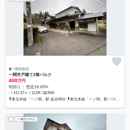
一関市萩荘
一関市戸建て2棟バルク
400
万円
利回り： 想定18.00%
- / 411.97㎡ / 1LDK /築39年
東北本線「一ノ関」駅 徒歩88分
東北本線「一ノ関」駅 バス11分 岩手県一関市「泉山（岩手県）」 停歩21分
一棟アパート