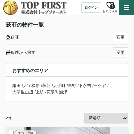
0
ログイン
お気に入り
萩荘の物件一覧
萩荘
変更
条件から探す
変更
おすすめのエリア
鎌田
/
大字松原
/
萩荘
/
大手町
/
早野
/
下永吉
/
三ケ谷
/
大字里山辺
/
上坊
/
花泉町涌津
2
件
中古一戸建