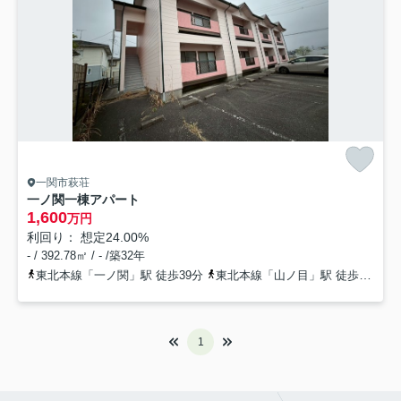
一関市萩荘
一ノ関一棟アパート
1,600
万円
利回り： 想定24.00%
- / 392.78㎡ / - /築32年
東北本線「一ノ関」駅 徒歩39分
東北本線「山ノ目」駅 徒歩57分
1