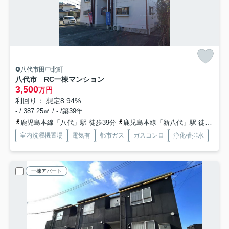
八代市田中北町
八代市 RC一棟マンション
3,500
万円
利回り： 想定8.94%
- / 387.25㎡ / - /築39年
鹿児島本線「八代」駅 徒歩39分
鹿児島本線「新八代」駅 徒歩50分
室内洗濯機置場
電気有
都市ガス
ガスコンロ
浄化槽排水
一棟アパート