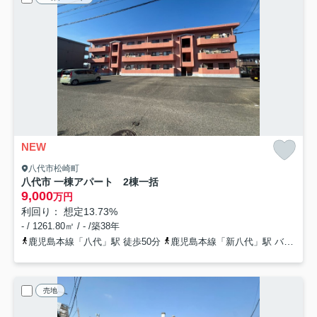
NEW
八代市松崎町
八代市 一棟アパート 2棟一括
9,000
万円
利回り： 想定13.73%
- / 1261.80㎡ / - /築38年
鹿児島本線「八代」駅 徒歩50分
鹿児島本線「新八代」駅 バス13分 産交バス「永碇入口」 停歩15分
売地