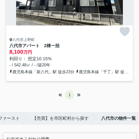
八代市上野町
八代市アパート 2棟一括
8,100
万円
利回り： 想定10.15%
- / 542.48㎡ / - /築20年
鹿児島本線「新八代」駅 徒歩23分
鹿児島本線「千丁」駅 徒歩26分
1
ファースト
【売買】を市区町村から探す
八代市の物件一覧