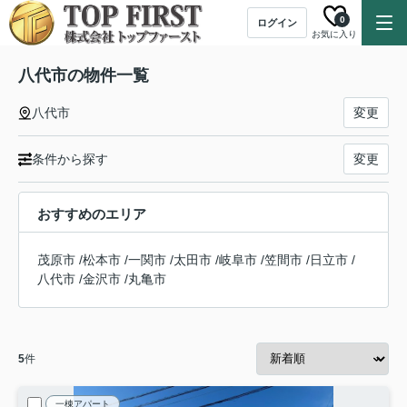
0
ログイン
お気に入り
八代市の物件一覧
八代市
変更
条件から探す
変更
おすすめのエリア
茂原市
/
松本市
/
一関市
/
太田市
/
岐阜市
/
笠間市
/
日立市
/
八代市
/
金沢市
/
丸亀市
5
件
一棟アパート