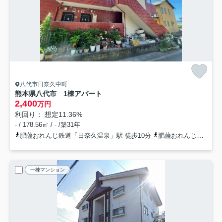
八代市日奈久中町
熊本県八代市 1棟アパート
2,400
万円
利回り： 想定11.36%
- / 178.56㎡ / - /築31年
肥薩おれんじ鉄道「日奈久温泉」駅 徒歩10分
肥薩おれんじ鉄道「肥後二見」駅 徒歩39分
一棟マンション