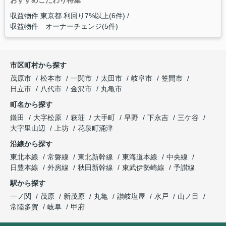
おすすめこだわり特集
収益物件 東京都 利回り7%以上(6件)
収益物件 オーナーチェンジ(5件)
市区町村から探す
茂原市
松本市
一関市
太田市
岐阜市
笠間市
日立市
八代市
金沢市
丸亀市
町名から探す
鎌田
大字松原
萩荘
大手町
早野
下永吉
三ケ谷
大字里山辺
上坊
花泉町涌津
沿線から探す
東北本線
常磐線
東北新幹線
東海道本線
中央線
日豊本線
外房線
秋田新幹線
東武伊勢崎線
予讃線
駅から探す
一ノ関
茂原
新茂原
丸亀
讃岐塩屋
水戸
山ノ目
常陸多賀
岐阜
甲府