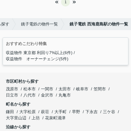
1
ら探す
銚子電鉄の物件一覧
銚子電鉄 西海鹿島駅の物件一覧
おすすめこだわり特集
収益物件 東京都 利回り7%以上(6件)
収益物件 オーナーチェンジ(5件)
市区町村から探す
茂原市
松本市
一関市
太田市
岐阜市
笠間市
日立市
八代市
金沢市
丸亀市
町名から探す
鎌田
大字松原
萩荘
大手町
早野
下永吉
三ケ谷
大字里山辺
上坊
花泉町涌津
沿線から探す