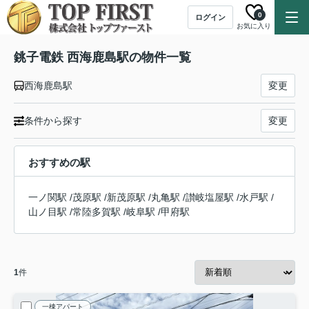
0
ログイン
お気に入り
銚子電鉄 西海鹿島駅の物件一覧
西海鹿島駅
変更
条件から探す
変更
おすすめの駅
一ノ関駅
/
茂原駅
/
新茂原駅
/
丸亀駅
/
讃岐塩屋駅
/
水戸駅
/
山ノ目駅
/
常陸多賀駅
/
岐阜駅
/
甲府駅
1
件
一棟アパート