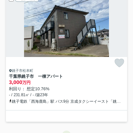
銚子市松本町
千葉県銚子市 一棟アパート
3,000
万円
利回り： 想定10.76%
- / 231.81㎡ / - /築23年
銚子電鉄「西海鹿島」駅 バス9分 京成タクシーイースト「銚子駅」 停歩18分