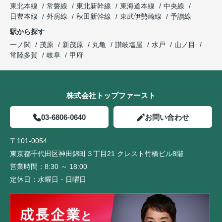
東北本線
常磐線
東北新幹線
東海道本線
中央線
日豊本線
外房線
秋田新幹線
東武伊勢崎線
予讃線
駅から探す
一ノ関
茂原
新茂原
丸亀
讃岐塩屋
水戸
山ノ目
常陸多賀
岐阜
甲府
株式会社トップファースト
03-6806-0640
お問い合わせ
〒101-0054
東京都千代田区神田錦町３丁目21 クレスト竹橋ビル8階
営業時間：
8:30 ～ 18:00
定休日：
水曜日・日曜日