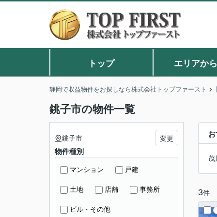
トップ
エリアか
静岡で収益物件をお探しなら株式会社トップファースト
銚子市の物件一覧
お
銚子市
変更
物件種別
茂
マンション
戸建
土地
店舗
事務所
3
件
ビル・その他