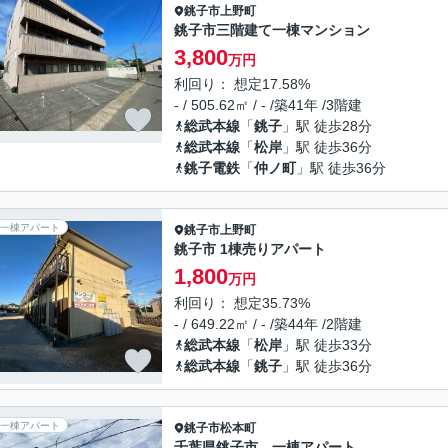
銚子市
上野町
銚子市三階建て一棟マンション
3,800
万円
利回り： 想定17.58%
- / 505.62㎡ / - /築41年 /3階建
総武本線
「
銚子
」駅 徒歩28分
総武本線
「
松岸
」駅 徒歩36分
銚子電鉄
「
仲ノ町
」駅 徒歩36分
一棟アパート
銚子市
上野町
銚子市 1棟売りアパート
1,800
万円
利回り： 想定35.73%
- / 649.22㎡ / - /築44年 /2階建
総武本線
「
松岸
」駅 徒歩33分
総武本線
「
銚子
」駅 徒歩36分
一棟アパート
銚子市
松本町
千葉県銚子市 一棟アパート