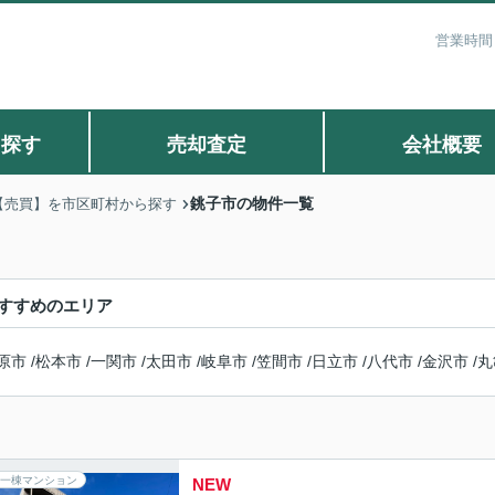
営業時間：
ら探す
売却査定
会社概要
銚子市の物件一覧
【売買】を市区町村から探す
すすめのエリア
原市
/
松本市
/
一関市
/
太田市
/
岐阜市
/
笠間市
/
日立市
/
八代市
/
金沢市
/
丸
一棟マンション
NEW