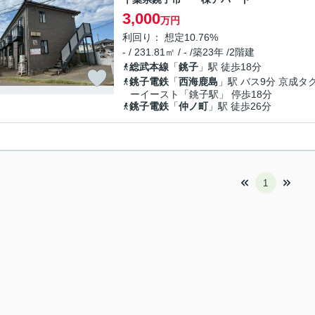
3,000
万円
利回り： 想定10.76%
- / 231.81㎡ / - /築23年 /2階建
総武本線
「
銚子
」駅 徒歩18分
銚子電鉄
「
西海鹿島
」駅 バス9分 京成タ
ーイースト「銚子駅」 停歩18分
銚子電鉄
「
仲ノ町
」駅 徒歩26分
1