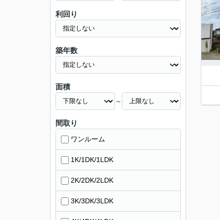
利回り
築年数
面積
～
間取り
ワンルーム
1K/1DK/1LDK
2K/2DK/2LDK
3K/3DK/3LDK