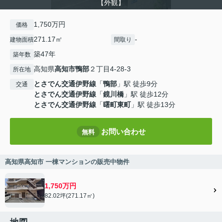
【外観】
1,750万円
価格
271.17㎡
-
建物面積
間取り
築47年
築年数
高知県
高知市
鴨部
２丁目4-28-3
所在地
とさでん交通伊野線
「
鴨部
」駅 徒歩9分
交通
とさでん交通伊野線
「
鏡川橋
」駅 徒歩12分
とさでん交通伊野線
「
曙町東町
」駅 徒歩13分
お問い合わせ
無料
高知県高知市 一棟マンションの販売中物件
1,750万円
82.02坪(271.17㎡)