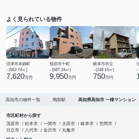
よく見られている物件
沼津市本錦町
指宿市十町
岐阜市折立
- (562.74㎡)
- (587.24㎡)
- (249.15㎡)
-
7,620
9,950
750
万円
万円
万円
高知市の物件一覧
鴨部駅
高知県高知市 一棟マンション
市区町村から探す
茂原市
松本市
一関市
太田市
岐阜市
笠間市
日立市
八代市
金沢市
丸亀市