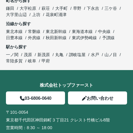
町名から探す
鎌田
大字松原
萩荘
大手町
早野
下永吉
三ケ谷
大字里山辺
上坊
花泉町涌津
沿線から探す
東北本線
常磐線
東北新幹線
東海道本線
中央線
日豊本線
外房線
秋田新幹線
東武伊勢崎線
予讃線
駅から探す
一ノ関
茂原
新茂原
丸亀
讃岐塩屋
水戸
山ノ目
常陸多賀
岐阜
甲府
株式会社トップファースト
03-6806-0640
お問い合わせ
〒101-0054
東京都千代田区神田錦町３丁目21 クレスト竹橋ビル8階
営業時間：
8:30 ～ 18:00