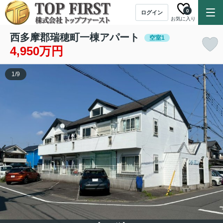
0
ログイン
お気に入り
西多摩郡瑞穂町一棟アパート
空室1
4,950万円
1
/
9