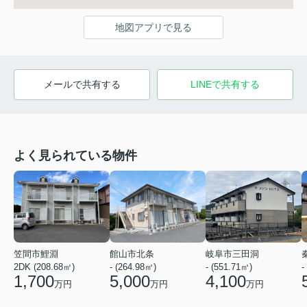
地図アプリで見る
メールで共有する
LINEで共有する
よく見られている物件
笠間市鯉淵
館山市北条
岐阜市三田洞
2DK (208.68㎡)
- (264.98㎡)
- (551.71㎡)
-
1,700
5,000
4,100
万円
万円
万円