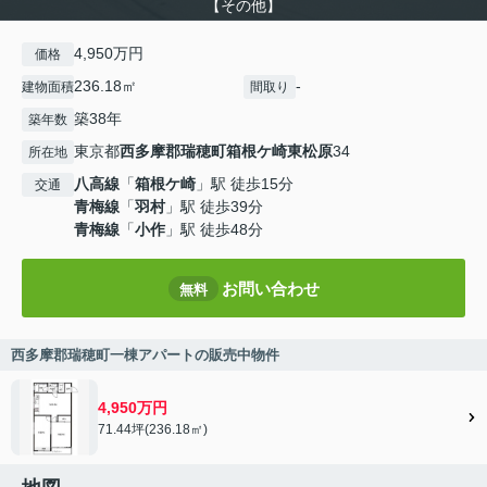
【その他】
4,950万円
価格
236.18㎡
-
建物面積
間取り
築38年
築年数
東京都
西多摩郡瑞穂町
箱根ケ崎東松原
34
所在地
八高線
「
箱根ケ崎
」駅 徒歩15分
交通
青梅線
「
羽村
」駅 徒歩39分
青梅線
「
小作
」駅 徒歩48分
お問い合わせ
無料
西多摩郡瑞穂町一棟アパートの販売中物件
4,950万円
71.44坪(236.18㎡)