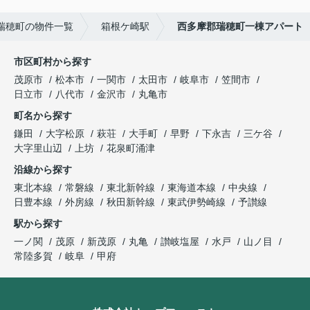
瑞穂町の物件一覧
箱根ケ崎駅
西多摩郡瑞穂町一棟アパート
市区町村から探す
茂原市
松本市
一関市
太田市
岐阜市
笠間市
日立市
八代市
金沢市
丸亀市
町名から探す
鎌田
大字松原
萩荘
大手町
早野
下永吉
三ケ谷
大字里山辺
上坊
花泉町涌津
沿線から探す
東北本線
常磐線
東北新幹線
東海道本線
中央線
日豊本線
外房線
秋田新幹線
東武伊勢崎線
予讃線
駅から探す
一ノ関
茂原
新茂原
丸亀
讃岐塩屋
水戸
山ノ目
常陸多賀
岐阜
甲府