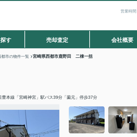
営業時間：
ら探す
売却査定
会社概要
宮崎県西都市鹿野田 二棟一括
西都市の物件一覧
日豊本線「宮崎神宮」駅バス39分「薗元」停歩37分