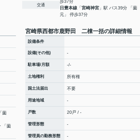
歩37分
交通
日豊本線
「
宮崎神宮
」駅 バス39分 「薗
元」 停歩37分
宮崎県西都市鹿野田 二棟一括の詳細情報
設備条件
設備(その他)
-
駐車場/月額
-/-
土地権利
所有権
国土法届出
不要
用途地域
-
戸数
20戸 / -
「薗
管理形態
-
分 「薗
管理員の勤務形態
-