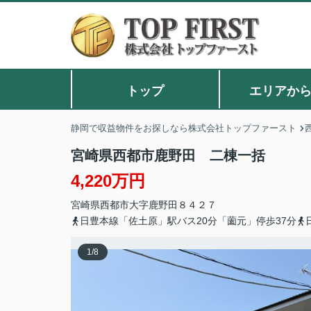
トップ
エリアか
静岡で収益物件をお探しなら株式会社トップファースト
宮崎県西都市鹿野田 二棟一括
4,220万円
宮崎県
西都市
大字鹿野田
８４２７
日豊本線「佐土原」駅バス20分「薗元」停歩37分
1
/
8