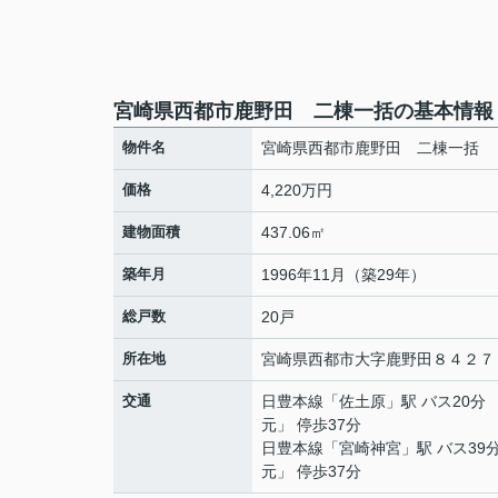
宮崎県西都市鹿野田 二棟一括の基本情報
物件名
宮崎県西都市鹿野田 二棟一括
価格
4,220万円
建物面積
437.06㎡
築年月
1996年11月（築29年）
総戸数
20戸
所在地
宮崎県
西都市
大字鹿野田
８４２７
交通
日豊本線
「
佐土原
」駅 バス20分 
元」 停歩37分
日豊本線
「
宮崎神宮
」駅 バス39
元」 停歩37分