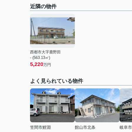
近隣の物件
西都市大字鹿野田
- (563.13㎡)
5,220
万円
よく見られている物件
笠間市鯉淵
館山市北条
岐阜市