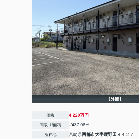
【外観】
4,220万円
価格
-/437.06㎡
間取り/面積
宮崎県
西都市
大字鹿野田
８４２７
所在地