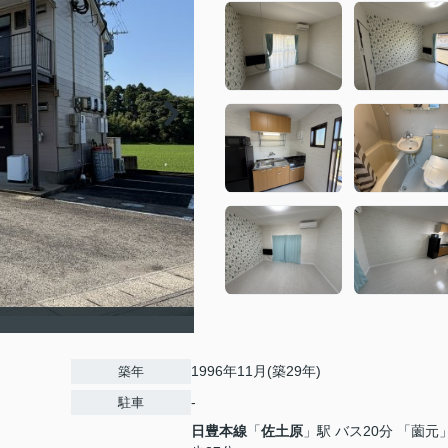
1996年11月(築29年)
築年
-
駐車
日豊本線
「
佐土原
」駅 バス20分 「薗元