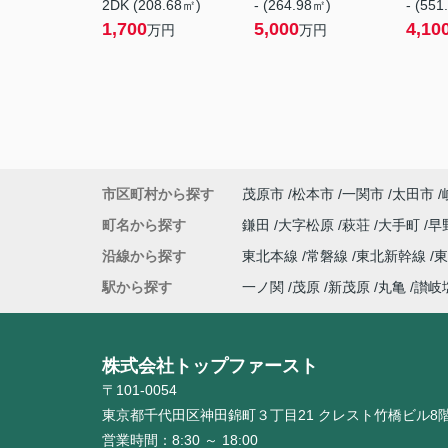
2DK (208.68㎡)
- (264.98㎡)
- (551
1,700
5,000
4,10
万円
万円
市区町村から探す
茂原市
松本市
一関市
太田市
町名から探す
鎌田
大字松原
萩荘
大手町
早
沿線から探す
東北本線
常磐線
東北新幹線
駅から探す
一ノ関
茂原
新茂原
丸亀
讃岐
株式会社トップファースト
〒101-0054
東京都千代田区神田錦町３丁目21 クレスト竹橋ビル8
営業時間：
8:30 ～ 18:00