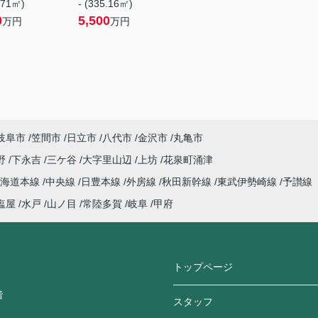
.71㎡)
- (335.16㎡)
0
5,500
万円
万円
岐阜市
笠間市
日立市
八代市
金沢市
丸亀市
野
下永吉
三ケ谷
大字里山辺
上坊
花泉町涌津
東海道本線
中央線
日豊本線
外房線
秋田新幹線
東武伊勢崎線
予讃線
塩屋
水戸
山ノ目
常陸多賀
岐阜
甲府
トップページ
階
スタッフ