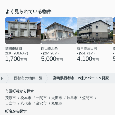
よく見られている物件
笠間市鯉淵
館山市北条
岐阜市三田洞
2DK (208.68㎡)
- (264.98㎡)
- (551.71㎡)
-
1,700
5,000
4,100
万円
万円
万円
ト
西都市の物件一覧
宮崎県西都市 2棟アパート＆貸家
市区町村から探す
茂原市
松本市
一関市
太田市
岐阜市
笠間市
日立市
八代市
金沢市
丸亀市
町名から探す