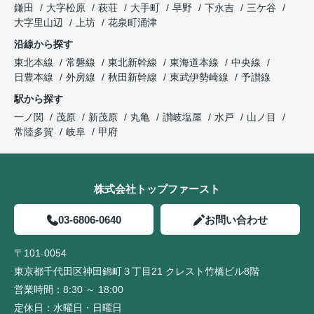
鎌田
大字松原
萩荘
大手町
早野
下永吉
三ケ谷
大字里山辺
上坊
花泉町涌津
沿線から探す
東北本線
常磐線
東北新幹線
東海道本線
中央線
日豊本線
外房線
秋田新幹線
東武伊勢崎線
予讃線
駅から探す
一ノ関
茂原
新茂原
丸亀
讃岐塩屋
水戸
山ノ目
常陸多賀
岐阜
甲府
株式会社トップファースト
03-6806-0640
お問い合わせ
〒101-0054
東京都千代田区神田錦町３丁目21 クレスト竹橋ビル8階
営業時間：
8:30 ～ 18:00
定休日：
水曜日・日曜日