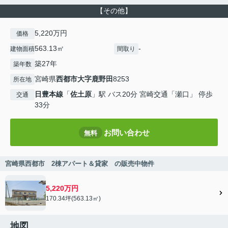
【その他】
5,220万円
価格
563.13㎡
-
建物面積
間取り
築27年
築年数
宮崎県
西都市
大字鹿野田
8253
所在地
日豊本線
「
佐土原
」駅 バス20分 宮崎交通「瀬口」 停歩
交通
33分
お問い合わせ
無料
宮崎県西都市 2棟アパート＆貸家 の販売中物件
5,220万円
170.34坪(563.13㎡)
地図