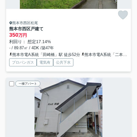
熊本市西区松尾
熊本市西区戸建て
350
万円
利回り： 想定17.14%
- / 89.87㎡ / 4DK /築47年
熊本市電A系統「田崎橋」駅 徒歩52分
熊本市電A系統「二本木口」駅 徒歩54分
プロパンガス
電気有
公共下水
一棟アパート