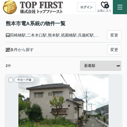
0
ログイン
お気に入り
熊本市電A系統の物件一覧
田崎橋駅,二本木口駅,熊本駅,祇園橋駅,呉服町駅,河原町駅,慶徳校前駅,辛島町駅,花畑町駅,熊本城・市役所前駅,通町筋駅,水道町駅,九品寺交差点駅,交通局前駅,味噌天神前駅,新水前寺駅,国府駅,水前寺公園駅,市立体育館前駅,商業高校前駅,八丁馬場駅,神水交差点駅,健軍校前駅,動植物園入口駅,健軍交番前駅,健軍町駅
変更
条件から探す
変更
2
件
中古一戸建