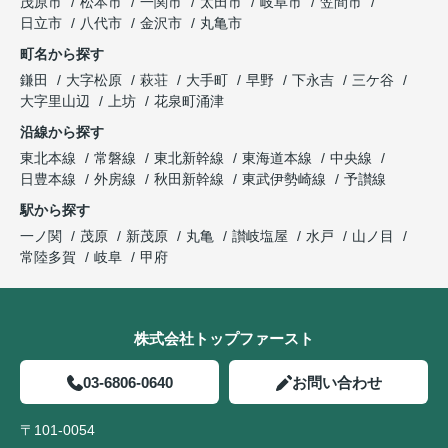
茂原市
松本市
一関市
太田市
岐阜市
笠間市
日立市
八代市
金沢市
丸亀市
町名から探す
鎌田
大字松原
萩荘
大手町
早野
下永吉
三ケ谷
大字里山辺
上坊
花泉町涌津
沿線から探す
東北本線
常磐線
東北新幹線
東海道本線
中央線
日豊本線
外房線
秋田新幹線
東武伊勢崎線
予讃線
駅から探す
一ノ関
茂原
新茂原
丸亀
讃岐塩屋
水戸
山ノ目
常陸多賀
岐阜
甲府
株式会社トップファースト
03-6806-0640
お問い合わせ
〒101-0054