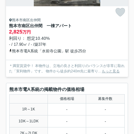
熊本市南区出仲間
熊本市南区出仲間 一棟アパート
2,825
万円
利回り： 想定10.40%
- / 17.90㎡ / - /築37年
熊本市電A系統「水前寺公園」駅 徒歩25分
＊満室賃貸中！ 本物件は、立地の良さと利回りのバランスが非常に取れ
た「実利物件」です。 物件から徒歩約240m先に最寄り...
もっと見る
熊本市電A系統の掲載物件の価格相場
価格相場
募集件数
-
-
1R～1K
-
-
1DK～1LDK
-
-
2K～2LDK