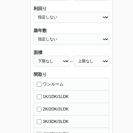
利回り
築年数
面積
～
間取り
ワンルーム
1K/1DK/1LDK
2K/2DK/2LDK
3K/3DK/3LDK