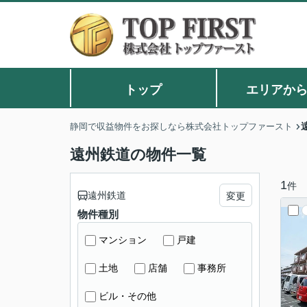
トップ
エリアか
静岡で収益物件をお探しなら株式会社トップファースト
遠州鉄道の物件一覧
1
件
遠州鉄道
変更
物件種別
マンション
戸建
土地
店舗
事務所
ビル・その他