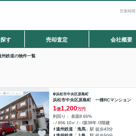
営業時間：
ら探す
売却査定
会社概要
遠州鉄道の物件一覧
一棟マンション
浜松市中央区
原島町
浜松市中央区原島町 一棟RCマンション
1
1,200
億
万円
利回り： 表面8.65%
- / 656.10㎡ / - /築38年 /3階建
遠州鉄道
「
曳馬
」駅 徒歩43分
遠州鉄道
「
上島
」駅 徒歩50分