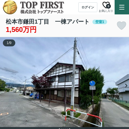
0
ログイン
お気に入り
松本市鎌田1丁目 一棟アパート
空室1
1,560万円
1
/
9