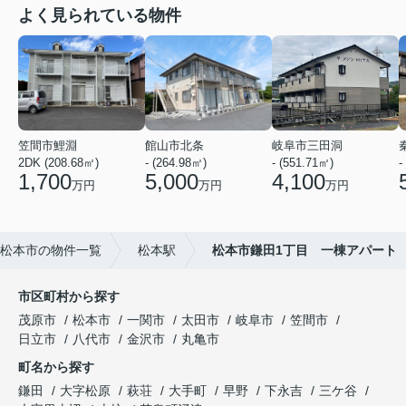
よく見られている物件
笠間市鯉淵
館山市北条
岐阜市三田洞
2DK (208.68㎡)
- (264.98㎡)
- (551.71㎡)
-
1,700
5,000
4,100
万円
万円
万円
松本市の物件一覧
松本駅
松本市鎌田1丁目 一棟アパート
市区町村から探す
茂原市
松本市
一関市
太田市
岐阜市
笠間市
日立市
八代市
金沢市
丸亀市
町名から探す
鎌田
大字松原
萩荘
大手町
早野
下永吉
三ケ谷