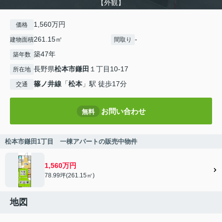
【外観】
1,560万円
価格
261.15㎡
-
建物面積
間取り
築47年
築年数
長野県
松本市
鎌田
１丁目10-17
所在地
篠ノ井線
「
松本
」駅 徒歩17分
交通
お問い合わせ
無料
松本市鎌田1丁目 一棟アパートの販売中物件
1,560万円
78.99坪(261.15㎡)
地図