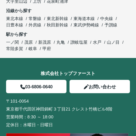
大字里山辺
上坊
花泉町涌津
沿線から探す
東北本線
常磐線
東北新幹線
東海道本線
中央線
日豊本線
外房線
秋田新幹線
東武伊勢崎線
予讃線
駅から探す
一ノ関
茂原
新茂原
丸亀
讃岐塩屋
水戸
山ノ目
常陸多賀
岐阜
甲府
株式会社トップファースト
03-6806-0640
お問い合わせ
〒101-0054
東京都千代田区神田錦町３丁目21 クレスト竹橋ビル8階
営業時間：
8:30 ～ 18:00
定休日：
水曜日・日曜日