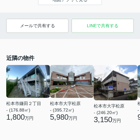
メールで共有する
LINEで共有する
近隣の物件
松本市鎌田２丁目
松本市大字松原
松本市大字松原
- (176.88㎡)
- (395.72㎡)
-
- (246.20㎡)
1,800
5,980
3,150
万円
万円
万円