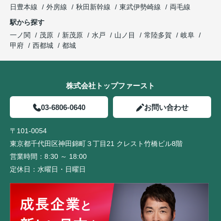
日豊本線
外房線
秋田新幹線
東武伊勢崎線
両毛線
駅から探す
一ノ関
茂原
新茂原
水戸
山ノ目
常陸多賀
岐阜
甲府
西都城
都城
株式会社トップファースト
03-6806-0640
お問い合わせ
〒101-0054
東京都千代田区神田錦町３丁目21 クレスト竹橋ビル8階
営業時間：
8:30 ～ 18:00
定休日：
水曜日・日曜日