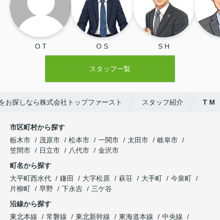
O T
O S
S H
スタッフ一覧
をお探しなら株式会社トップファースト
スタッフ紹介
T M
市区町村から探す
栃木市
茂原市
松本市
一関市
太田市
岐阜市
笠間市
日立市
八代市
金沢市
町名から探す
大平町西水代
鎌田
大字松原
萩荘
大手町
今泉町
片柳町
早野
下永吉
三ケ谷
沿線から探す
東北本線
常磐線
東北新幹線
東海道本線
中央線