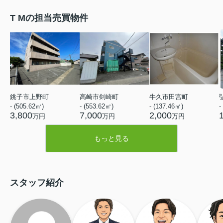
T Mの担当売買物件
銚子市上野町
高崎市剣崎町
牛久市田宮町
- (505.62㎡)
- (553.62㎡)
- (137.46㎡)
-
3,800
7,000
2,000
万円
万円
万円
もっと見る
スタッフ紹介