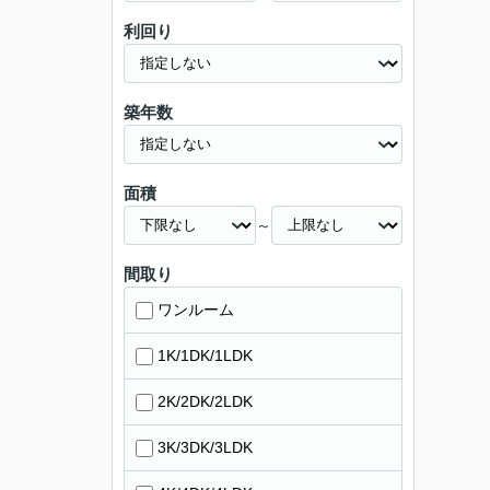
利回り
築年数
面積
～
間取り
ワンルーム
1K/1DK/1LDK
2K/2DK/2LDK
3K/3DK/3LDK