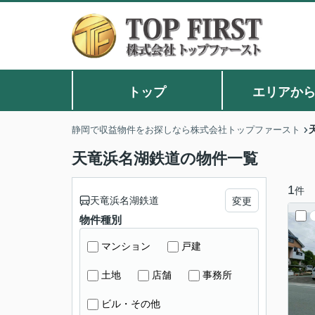
トップ
エリアか
静岡で収益物件をお探しなら株式会社トップファースト
天竜浜名湖鉄道の物件一覧
1
件
天竜浜名湖鉄道
変更
物件種別
マンション
戸建
土地
店舗
事務所
ビル・その他