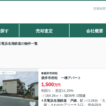
営業時間：
ら探す
売却査定
会社概要
天竜浜名湖鉄道の物件一覧
一棟アパート
袋井市
村松
袋井市村松 一棟アパート
1,500
万円
利回り： 想定11.20%
- / 164.26㎡ / - /築36年 /2階建
天竜浜名湖鉄道
「
戸綿
」駅 バス26分 「久
能・さわやかアリーナ入口」 停歩25分