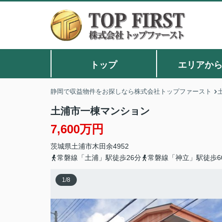
トップ
エリアか
静岡で収益物件をお探しなら株式会社トップファースト
土浦市一棟マンション
7,600万円
茨城県
土浦市
木田余
4952
常磐線「土浦」駅徒歩26分
常磐線「神立」駅徒歩6
1
/
8