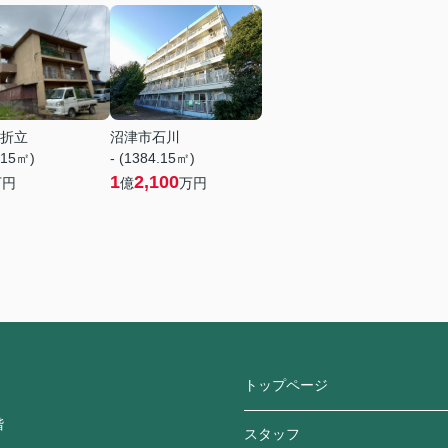
折立
沼津市石川
.15㎡)
- (1384.15㎡)
1
2,100
万円
億
万円
トップページ
階
スタッフ