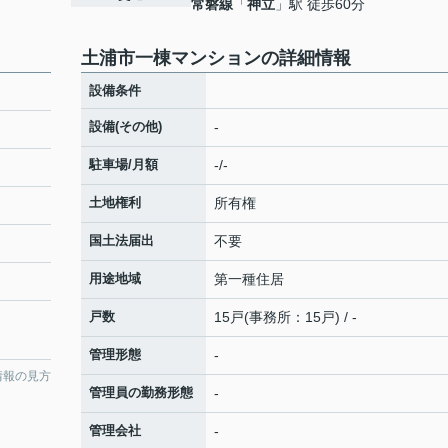
常磐線
「
神立
」駅 徒歩60分
土浦市一棟マンションの詳細情報
設備条件
設備(その他)
-
駐車場/月額
-/-
土地権利
所有権
国土法届出
不要
用途地域
第一種住居
戸数
15戸(事務所：15戸) / -
管理形態
-
情報の見方
管理員の勤務形態
-
管理会社
-