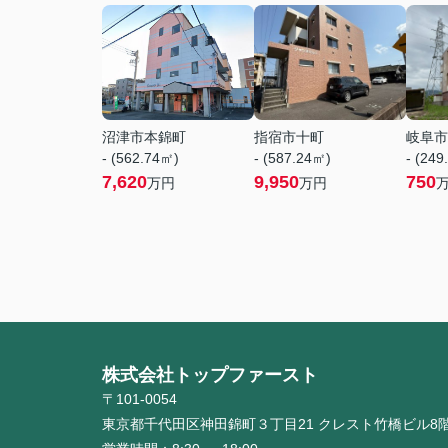
沼津市本錦町
指宿市十町
岐阜市
- (562.74㎡)
- (587.24㎡)
- (249
7,620
9,950
750
万円
万円
株式会社トップファースト
〒101-0054
東京都千代田区神田錦町３丁目21 クレスト竹橋ビル8