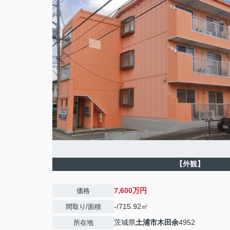
【外観】
7,600万円
価格
-/715.92㎡
間取り/面積
茨城県
土浦市
木田余
4952
所在地