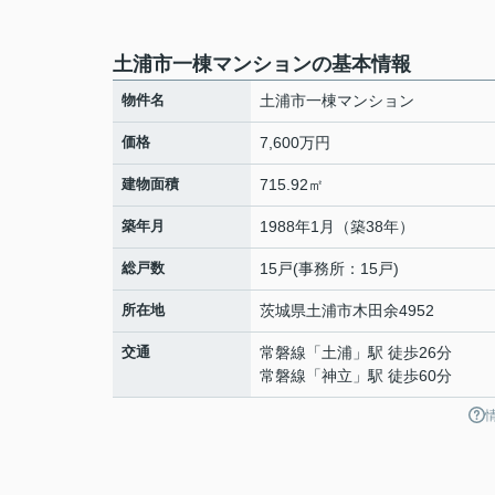
土浦市一棟マンションの基本情報
物件名
土浦市一棟マンション
価格
7,600万円
建物面積
715.92㎡
築年月
1988年1月（築38年）
総戸数
15戸(事務所：15戸)
所在地
茨城県
土浦市
木田余
4952
交通
常磐線
「
土浦
」駅 徒歩26分
常磐線
「
神立
」駅 徒歩60分