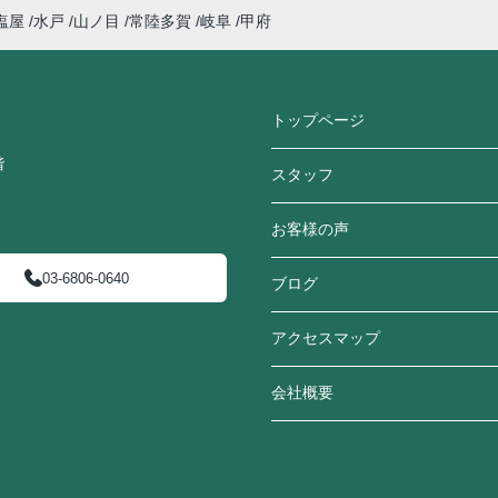
塩屋
水戸
山ノ目
常陸多賀
岐阜
甲府
トップページ
階
スタッフ
お客様の声
03-6806-0640
ブログ
アクセスマップ
会社概要