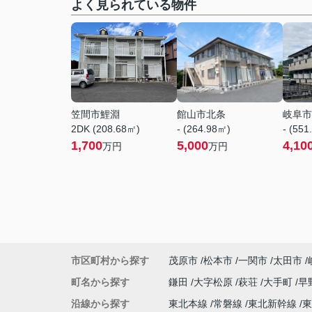
よく見られている物件
笠間市鯉淵
館山市北条
岐阜市
2DK (208.68㎡)
- (264.98㎡)
- (551
1,700
5,000
4,10
万円
万円
市区町村から探す
茂原市
松本市
一関市
太田市
町名から探す
鎌田
大字松原
萩荘
大手町
早
沿線から探す
東北本線
常磐線
東北新幹線