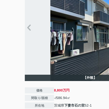
【外観】
8,800万円
価格
-/586.94㎡
間取り/面積
茨城県
下妻市
石の宮
52-1
所在地