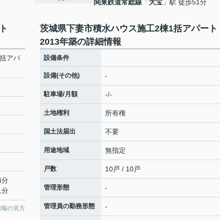
関東鉄道常総線
「
大宝
」駅 徒歩51分
ート
茨城県下妻市積水ハウス施工2棟1括アパー
2013年築の詳細情報
1括アパ
設備条件
設備(その他)
-
駐車場/月額
-/-
土地権利
所有権
国土法届出
不要
用途地域
無指定
戸数
10戸 / 10戸
4分
管理形態
-
1分
管理員の勤務形態
-
情報の見方