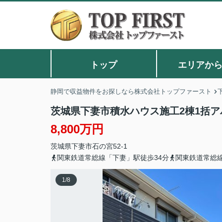
トップ
エリアか
静岡で収益物件をお探しなら株式会社トップファースト
茨城県下妻市積水ハウス施工2棟1括アパ
8,800万円
茨城県
下妻市
石の宮
52-1
関東鉄道常総線「下妻」駅徒歩34分
関東鉄道常総線
1
/
8