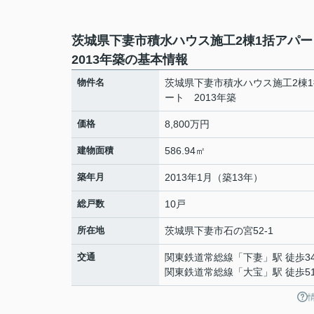
茨城県下妻市積水ハウス施工2棟1括アパ
2013年築の基本情報
物件名
茨城県下妻市積水ハウス施工2棟
ート 2013年築
価格
8,800万円
建物面積
586.94㎡
築年月
2013年1月（築13年）
総戸数
10戸
所在地
茨城県
下妻市
石の宮
52-1
交通
関東鉄道常総線
「
下妻
」駅 徒歩3
関東鉄道常総線
「
大宝
」駅 徒歩5