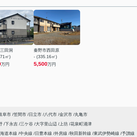
三田洞
秦野市西田原
.71㎡)
- (335.16㎡)
0
5,500
万円
万円
岐阜市
笠間市
日立市
八代市
金沢市
丸亀市
野
下永吉
三ケ谷
大字里山辺
上坊
花泉町涌津
東海道本線
中央線
日豊本線
外房線
秋田新幹線
東武伊勢崎線
予讃線