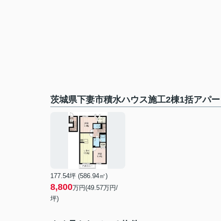
茨城県下妻市積水ハウス施工2棟1括アパー
177.54坪 (586.94㎡)
8,800
万円(49.57万円/
坪)