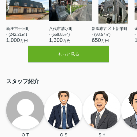
新庄市十日町
八代市清水町
新潟市西区上新栄町５丁目
- (242.21㎡)
- (658.85㎡)
- (98.57㎡)
-
1,000
1,300
650
万円
万円
万円
もっと見る
スタッフ紹介
O T
O S
S H