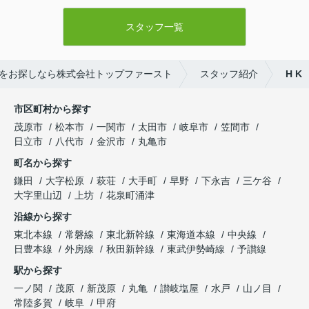
スタッフ一覧
をお探しなら株式会社トップファースト
スタッフ紹介
H K
市区町村から探す
茂原市
松本市
一関市
太田市
岐阜市
笠間市
日立市
八代市
金沢市
丸亀市
町名から探す
鎌田
大字松原
萩荘
大手町
早野
下永吉
三ケ谷
大字里山辺
上坊
花泉町涌津
沿線から探す
東北本線
常磐線
東北新幹線
東海道本線
中央線
日豊本線
外房線
秋田新幹線
東武伊勢崎線
予讃線
駅から探す
一ノ関
茂原
新茂原
丸亀
讃岐塩屋
水戸
山ノ目
常陸多賀
岐阜
甲府