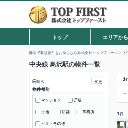
トップ
エリアか
静岡で収益物件をお探しなら株式会社トップファースト
中央線 鳥沢駅の物件一覧
お
鳥沢
変更
物件種別
一
マンション
戸建
土地
店舗
事務所
1
件
ビル・その他