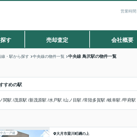
営業時間：
ら探す
売却査定
会社概要
中央線 鳥沢駅の物件一覧
沿線・駅から探す
中央線の物件一覧
すすめの駅
ノ関駅
/
茂原駅
/
新茂原駅
/
水戸駅
/
山ノ目駅
/
常陸多賀駅
/
岐阜駅
/
甲府駅
中古一戸建
大月市
梁川町綱の上