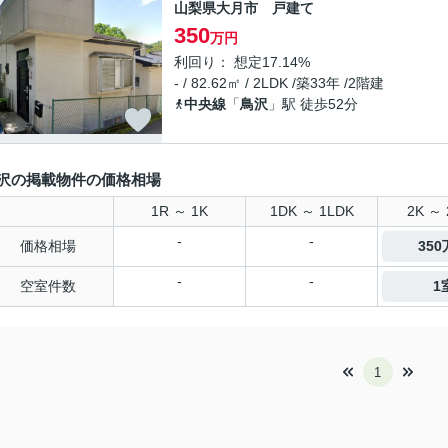
山梨県大月市 戸建て
350
万円
利回り： 想定17.14%
- / 82.62㎡ / 2LDK /築33年 /2階建
中央線
「
鳥沢
」駅 徒歩52分
沢の掲載物件の価格相場
1R ～ 1K
1DK ～ 1LDK
2K ～ 
-
-
価格相場
35
-
-
空室件数
1
1