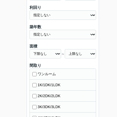
利回り
築年数
面積
～
間取り
ワンルーム
1K/1DK/1LDK
2K/2DK/2LDK
3K/3DK/3LDK