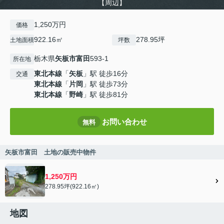
【周辺】
1,250万円
価格
922.16㎡
278.95坪
土地面積
坪数
栃木県
矢板市
富田
593-1
所在地
東北本線
「
矢板
」駅 徒歩16分
交通
東北本線
「
片岡
」駅 徒歩73分
東北本線
「
野崎
」駅 徒歩81分
お問い合わせ
無料
矢板市富田 土地の販売中物件
1,250万円
278.95坪(922.16㎡)
地図