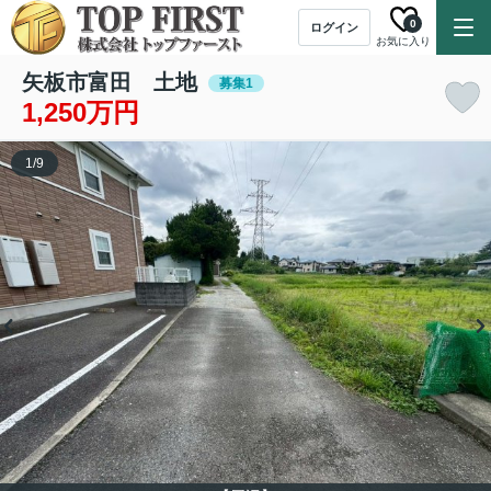
0
ログイン
お気に入り
矢板市富田 土地
募集1
1,250万円
1
/
9