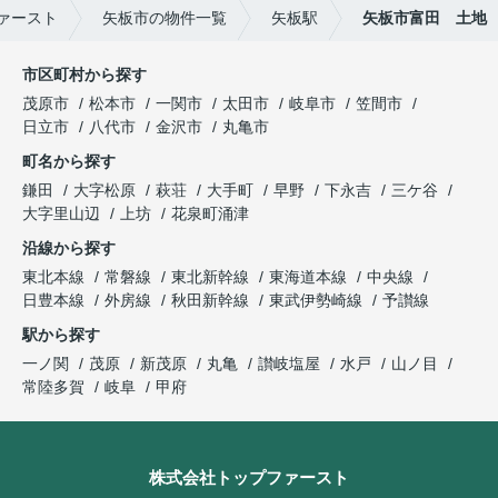
ァースト
矢板市の物件一覧
矢板駅
矢板市富田 土地
市区町村から探す
茂原市
松本市
一関市
太田市
岐阜市
笠間市
日立市
八代市
金沢市
丸亀市
町名から探す
鎌田
大字松原
萩荘
大手町
早野
下永吉
三ケ谷
大字里山辺
上坊
花泉町涌津
沿線から探す
東北本線
常磐線
東北新幹線
東海道本線
中央線
日豊本線
外房線
秋田新幹線
東武伊勢崎線
予讃線
駅から探す
一ノ関
茂原
新茂原
丸亀
讃岐塩屋
水戸
山ノ目
常陸多賀
岐阜
甲府
株式会社トップファースト