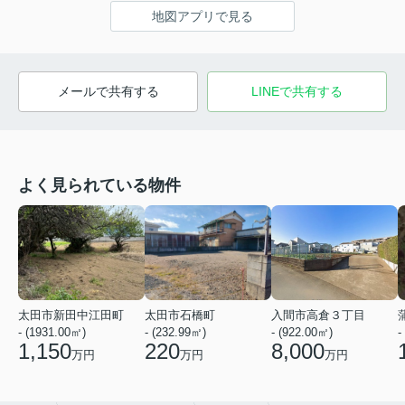
地図アプリで見る
メールで共有する
LINEで共有する
よく見られている物件
太田市新田中江田町
太田市石橋町
入間市高倉３丁目
- (1931.00㎡)
- (232.99㎡)
- (922.00㎡)
-
1,150
220
8,000
万円
万円
万円