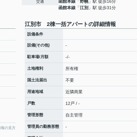
函館本線
「
野幌
」駅 徒歩16分
交通
函館本線
「
江別
」駅 徒歩31分
江別市 2棟一括アパートの詳細情報
設備条件
設備(その他)
-
駐車場/月額
-/-
土地権利
所有権
国土法届出
不要
用途地域
近隣商業
戸数
12戸 / -
管理形態
自主管理
管理員の勤務形態
-
情報の見方