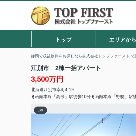
トップ
エリアか
静岡で収益物件をお探しなら株式会社トップファースト
江別市 2棟一括アパート
3,500万円
北海道
江別市
幸町
4-19
函館本線「高砂」駅徒歩10分
函館本線「野幌」駅徒
1
/
9