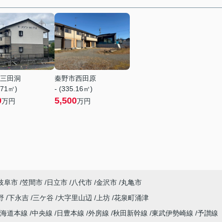
三田洞
秦野市西田原
.71㎡)
- (335.16㎡)
0
5,500
万円
万円
岐阜市
笠間市
日立市
八代市
金沢市
丸亀市
野
下永吉
三ケ谷
大字里山辺
上坊
花泉町涌津
東海道本線
中央線
日豊本線
外房線
秋田新幹線
東武伊勢崎線
予讃線