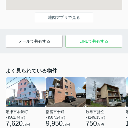
地図アプリで見る
メールで共有する
LINEで共有する
よく見られている物件
沼津市本錦町
指宿市十町
岐阜市折立
- (562.74㎡)
- (587.24㎡)
- (249.15㎡)
-
7,620
9,950
750
万円
万円
万円