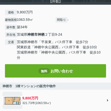
【外観】
9,800万円
価格
1063.59㎡
-
建物面積
間取り
築34年
築年数
茨城県
神栖市
神栖
２丁目9-24
所在地
茨城県神栖市「平泉東」バス停下車 徒歩7分
交通
関東鉄道「神栖中央公園西」バス停下車 徒歩10分
茨城県神栖市「神栖中央公園西」バス停下車 徒歩10
分
お問い合わせ
無料
神栖市 1棟マンションの販売中物件
9,800万円
321.73坪(1063.59㎡)