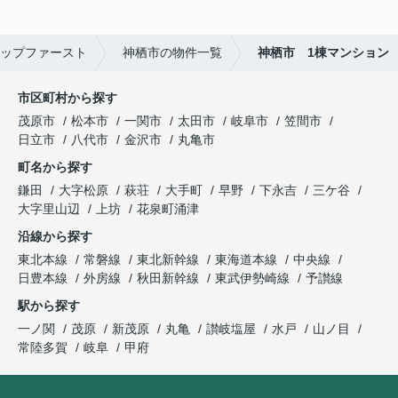
ップファースト
神栖市の物件一覧
神栖市 1棟マンション
市区町村から探す
茂原市
松本市
一関市
太田市
岐阜市
笠間市
日立市
八代市
金沢市
丸亀市
町名から探す
鎌田
大字松原
萩荘
大手町
早野
下永吉
三ケ谷
大字里山辺
上坊
花泉町涌津
沿線から探す
東北本線
常磐線
東北新幹線
東海道本線
中央線
日豊本線
外房線
秋田新幹線
東武伊勢崎線
予讃線
駅から探す
一ノ関
茂原
新茂原
丸亀
讃岐塩屋
水戸
山ノ目
常陸多賀
岐阜
甲府