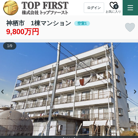
0
ログイン
お気に入り
神栖市 1棟マンション
空室1
9,800万円
1
/
9